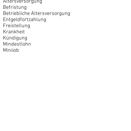
Altersversorgung
Befristung
Betriebliche Altersversorgung
Entgeldfortzahlung
Freistellung
Krankheit
Kündigung
Mindestlohn
Minijob
Mobbing
Überstunden
Urlaub
Rente mit 63
Tarifrecht
Vergütung
Versetzung
Zeugnis
Zusatzversorgung
Sonstige Rechtsgebiete