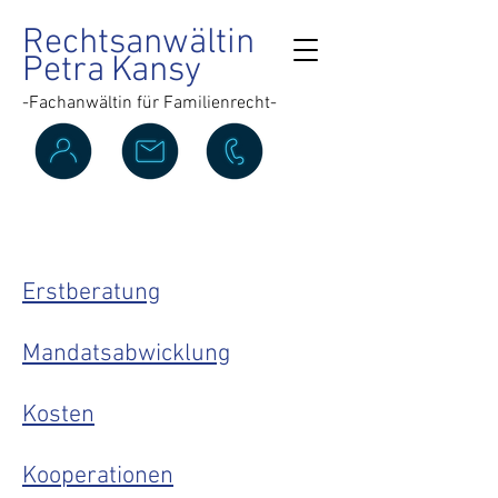
Rechtsanwältin
Petra
K
ansy
-Fachanwältin für Familienre
cht-
Kanzlei
Erstberatung
Mandatsabwicklung
Kosten
Kooperationen